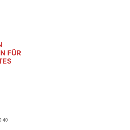
N
N FÜR
TES
0 40